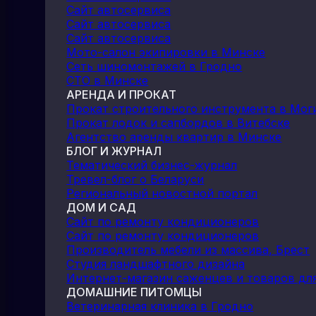
Сайт автосервиса
Сайт автосервиса
Сайт автосервиса
Мото-салон экипировки в Минске
Сеть шиномонтажей в Гродно
СТО в Минске
АРЕНДА И ПРОКАТ
Прокат строительного инструмента в Мог
Прокат лодок и сапбордов в Витебске
Агентство аренды квартир в Минске
БЛОГ И ЖУРНАЛ
Тематический бизнес-журнал
Тревел-блог о Беларуси
Региональный новостной портал
ДОМ И САД
Сайт по ремонту кондиционеров
Сайт по ремонту кондиционеров
Производитель мебели из массива, Брест
Студия ландшафтного дизайна
Интернет-магазин саженцев и товаров дл
ДОМАШНИЕ ПИТОМЦЫ
Ветеринарная клиника в Гродно