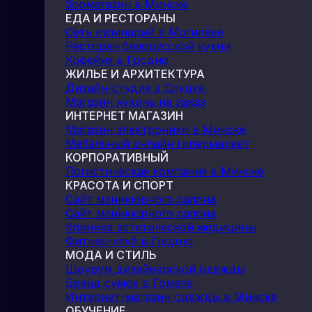
Зоомагазин в Минске
ЕДА И РЕСТОРАНЫ
Сеть кулинарий в Могилёве
Ресторан белорусской кухни
Кофейня в Гродно
ЖИЛЬЕ И АРХИТЕКТУРА
Дизайн-студия в Слуцке
Магазин кухонь на заказ
ИНТЕРНЕТ МАГАЗИН
Магазин электроники в Минске
Мебельный онлайн гипермаркет
КОРПОРАТИВНЫЙ
Логистическая компания в Минске
КРАСОТА И СПОРТ
Сайт маникюрного салона
Сайт маникюрного салона
Клиника эстетической медицины
Фитнес-клуб в Гродно
МОДА И СТИЛЬ
Шоурум дизайнерской одежды
Бренд сумок в Гомеле
Интернет-магазин одежды в Минске
ОБУЧЕНИЕ