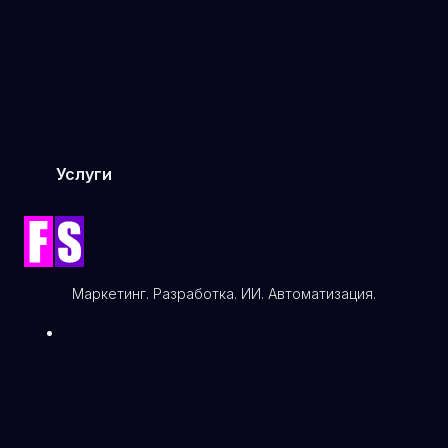
Услуги
Автоматизация процессов
Цифровой маркетинг
Аналитика и данные
Искусственный интеллект
Маркетинг. Разработка. ИИ. Автоматизация.
Веб-разработка и дизайн
IT-консалтинг и стратегия