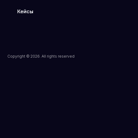
Кейсы
Туристическое агентство
Шоурум дизайнерской одежды
Клиника эстетической медицины
Магазин электроники в Минске
Сеть кулинарий в Могилёве
Copyright © 2026. All rights reserved