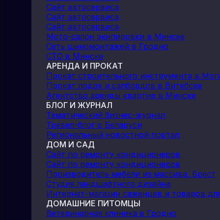
Сайт автосервиса
Сайт автосервиса
Сайт автосервиса
Мото-салон экипировки в Минске
Сеть шиномонтажей в Гродно
СТО в Минске
АРЕНДА И ПРОКАТ
Прокат строительного инструмента в Мог
Прокат лодок и сапбордов в Витебске
Агентство аренды квартир в Минске
БЛОГ И ЖУРНАЛ
Тематический бизнес-журнал
Тревел-блог о Беларуси
Региональный новостной портал
ДОМ И САД
Сайт по ремонту кондиционеров
Сайт по ремонту кондиционеров
Производитель мебели из массива, Брест
Студия ландшафтного дизайна
Интернет-магазин саженцев и товаров дл
ДОМАШНИЕ ПИТОМЦЫ
Ветеринарная клиника в Гродно