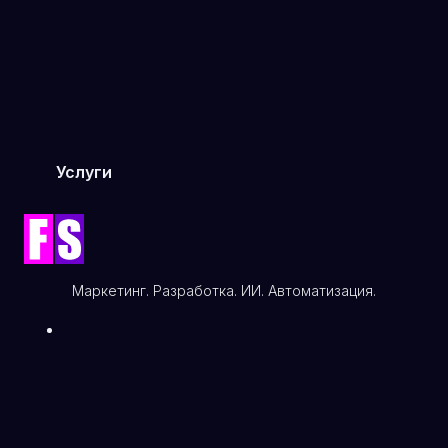
Услуги
Автоматизация процессов
Цифровой маркетинг
Аналитика и данные
Искусственный интеллект
Маркетинг. Разработка. ИИ. Автоматизация.
Веб-разработка и дизайн
IT-консалтинг и стратегия