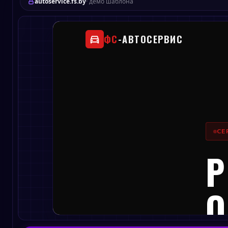
autoservice.fs.by
· демо шаблона