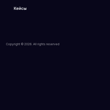
Кейсы
Туристическое агентство
Шоурум дизайнерской одежды
Клиника эстетической медицины
Магазин электроники в Минске
Сеть кулинарий в Могилёве
Copyright © 2026. All rights reserved