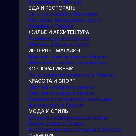
Зоомагазин в Минске
ЕДА И РЕСТОРАНЫ
Сеть кулинарий в Могилёве
Ресторан белорусской кухни
Кофейня в Гродно
ЖИЛЬЕ И АРХИТЕКТУРА
Дизайн-студия в Слуцке
Магазин кухонь на заказ
ИНТЕРНЕТ МАГАЗИН
Магазин электроники в Минске
Мебельный онлайн гипермаркет
КОРПОРАТИВНЫЙ
Логистическая компания в Минске
КРАСОТА И СПОРТ
Сайт маникюрного салона
Сайт маникюрного салона
Клиника эстетической медицины
Фитнес-клуб в Гродно
МОДА И СТИЛЬ
Шоурум дизайнерской одежды
Бренд сумок в Гомеле
Интернет-магазин одежды в Минске
ОБУЧЕНИЕ