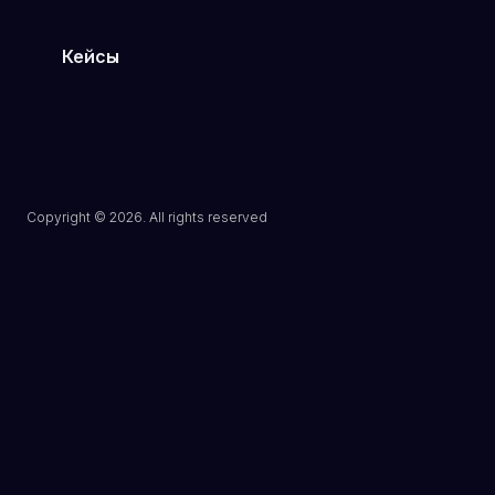
Кейсы
Туристическое агентство
Шоурум дизайнерской одежды
Клиника эстетической медицины
Магазин электроники в Минске
Сеть кулинарий в Могилёве
Copyright © 2026. All rights reserved