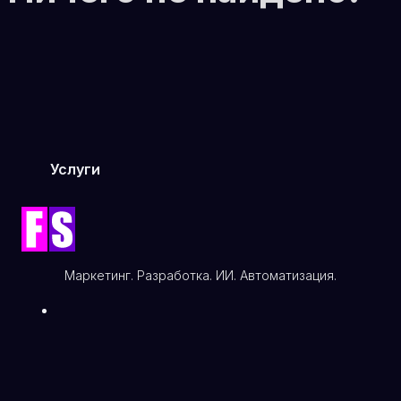
Услуги
Автоматизация процессов
Цифровой маркетинг
Аналитика и данные
Искусственный интеллект
Маркетинг. Разработка. ИИ. Автоматизация.
Веб-разработка и дизайн
IT-консалтинг и стратегия